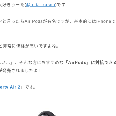
大好きうーた(
@u_ta_kasou
)です
と言ったらAir Podsが有名ですが、基本的にはiPhon
。
円と非常に価格が高いですよね。
s欲しい…」、そんな方におすすめな
「AirPods」に対抗で
が発売
されましたよ！
rty Air 2
」です。