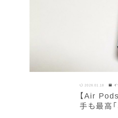
2026.01.18
イ
【Air P
手も最高「So