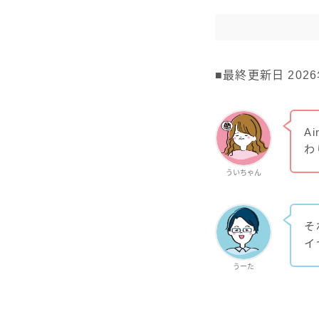
■最終更新日 2026
A
わ
ういちゃん
そ
イ
うーた