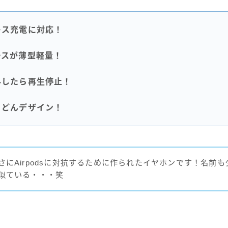
レス充電に対応！
ースが薄型軽量！
外したら再生停止！
うどんデザイン！
さにAirpodsに対抗するために作られたイヤホンです！名前も
似ている・・・笑