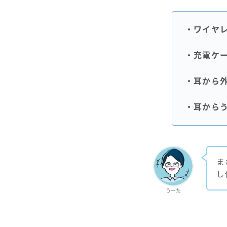
・ワイヤ
・充電ケ
・耳から
・耳から
ま
し
うーた