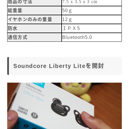
商品の寸法
7.5 x 3.5 x 3 cm
総重量
50ｇ
イヤホンのみの重量
12ｇ
防水
ＩＰＸ5
通信方式
Bluetooth5.0
Soundcore Liberty Liteを開封