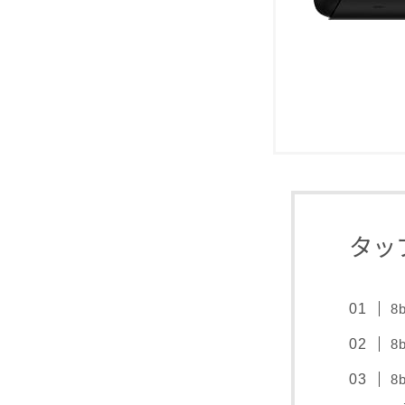
タッ
8
8
8