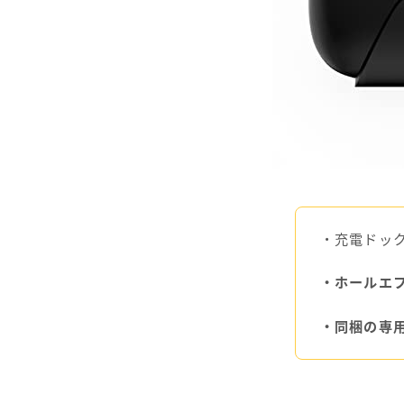
・充電ドッ
・ホールエ
・同梱の専用