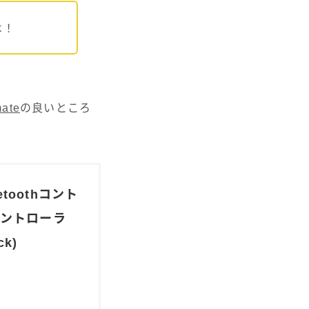
よ！
mate
の良いところ
etoothコント
コントローラ
ck)