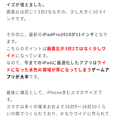
イズが増えました。
画面比は同じく3対2なものの、少し大きく10.5イ
ンチです。
その次に、最新の
iPadPro2018が11インチ
となり
ます。
こちらのポイントは
画面比が
3
対
2
ではなく少しワ
イド
になっています。
なので、
今までのiPadに最適化したアプリは
ワイ
ドになった水色の領域が帯になってしまう
ゲームア
プリが大半
です。
最後に補足として、iPhone含むスマホサイズで
す。
スマホは多くの端末おおよそ16対9〜16対10くら
いの間でつくられており、かなりワイドに作られて