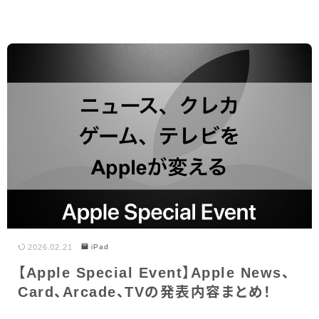
2026.02.21
iPad
【Apple Special Event】Apple News、
Card、Arcade、TVの発表内容まとめ！