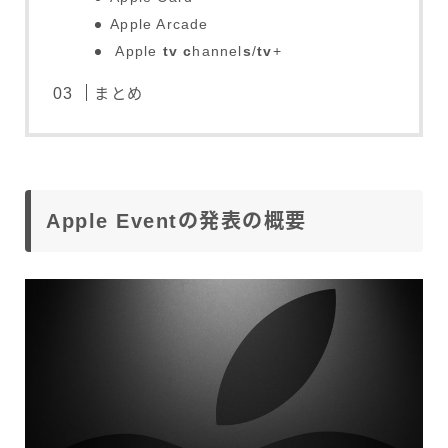
Apple Arcade
Apple
tv
c
hannel
s
/
tv
+
まとめ
Apple Eventの発表の概要