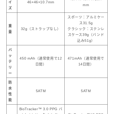
イ
46×46×10.7mm
mm
ズ
スポーツ：アルミケー
ス31.5g
重
32g（ストラップなし）
クラシック：ステンレ
量
スケース39g（バンド
込み51g）
バ
ッ
450 mAh（通常使用で12
471mAh（通常使用で
テ
日間）
14日間）
リ
ー
防
水
5ATM
5ATM
性
能
BioTracker™ 3.0 PPG バ