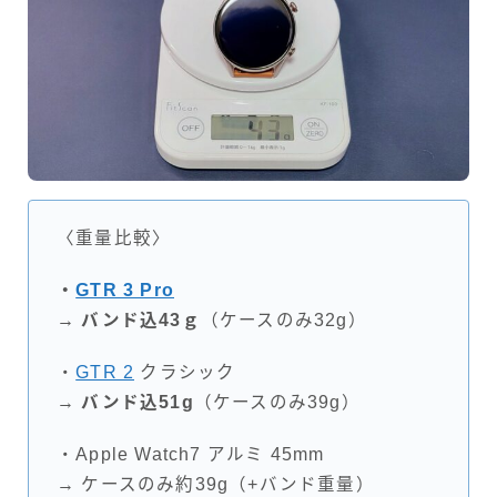
〈重量比較〉
・
GTR 3 Pro
→ バンド込43ｇ
（ケースのみ32g）
・
GTR 2
クラシック
→
バンド込51g
（ケースのみ39g）
・Apple Watch7 アルミ 45mm
→ ケースのみ約39g（+バンド重量）