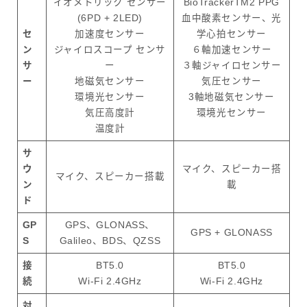
イオメトリック センサー
BioTrackerTM2 PPG
(6PD + 2LED)
血中酸素センサー、光
セ
加速度センサー
学心拍センサー
ン
ジャイロスコープ センサ
６軸加速センサー
サ
ー
３軸ジャイロセンサー
ー
地磁気センサー
気圧センサー
環境光センサー
3軸地磁気センサー
気圧高度計
環境光センサー
温度計
サ
ウ
マイク、スピーカー搭
マイク、スピーカー搭載
ン
載
ド
GP
GPS、GLONASS、
GPS + GLONASS
S
Galileo、BDS、QZSS
接
BT5.0
BT5.0
続
Wi-Fi 2.4GHz
Wi-Fi 2.4GHz
対