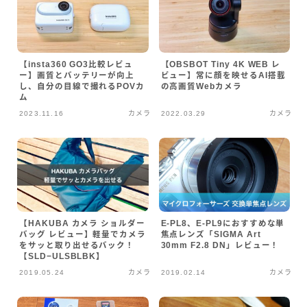
【insta360 GO3比較レビュ
【OBSBOT Tiny 4K WEB レ
ー】画質とバッテリーが向上
ビュー】常に顔を映せるAI搭載
し、自分の目線で撮れるPOVカ
の高画質Webカメラ
ム
2023.11.16
カメラ
2022.03.29
カメラ
【HAKUBA カメラ ショルダー
E-PL8、E-PL9におすすめな単
バッグ レビュー】軽量でカメラ
焦点レンズ「SIGMA Art
をサッと取り出せるバック！
30mm F2.8 DN」レビュー！
【SLD−ULSBLBK】
2019.05.24
カメラ
2019.02.14
カメラ