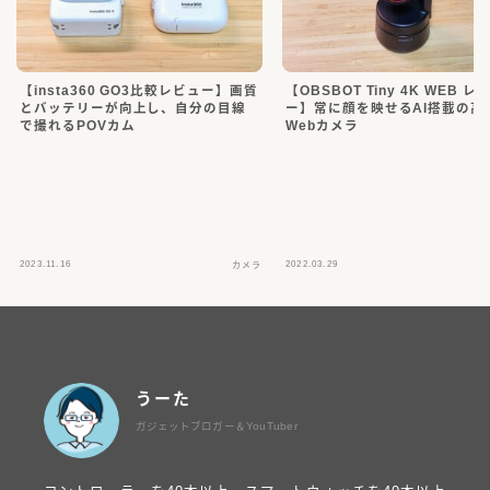
【insta360 GO3比較レビュー】画質
【OBSBOT Tiny 4K WEB レ
とバッテリーが向上し、自分の目線
ー】常に顔を映せるAI搭載の高
で撮れるPOVカム
Webカメラ
2023.11.16
2022.03.29
カメラ
うーた
ガジェットブロガー＆YouTuber