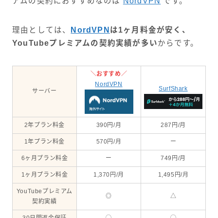
アムの契約におすすめなのは
NordVPN
です。
理由としては、
NordVPN
は1ヶ月料金が安く、
YouTubeプレミアムの契約実績が多い
からです。
＼おすすめ／
NordVPN
SurfShark
サーバー
2年プラン料金
390円/月
287円/月
1年プラン料金
570円/月
ー
6ヶ月プラン料金
ー
749円/月
1ヶ月プラン料金
1,370円/月
1,495円/月
YouTubeプレミアム
◎
△
契約実績