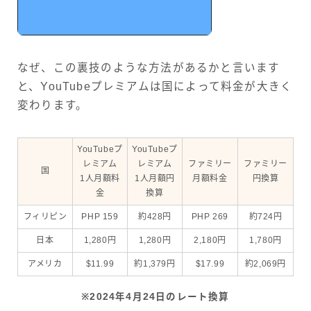
なぜ、この裏技のような方法があるかと言います
と、YouTubeプレミアムは国によって料金が大きく
変わります。
YouTubeプ
YouTubeプ
レミアム
レミアム
ファミリー
ファミリー
国
1人月額料
1人月額円
月額料金
円換算
金
換算
フィリピン
PHP 159
約428円
PHP 269
約724円
日本
1,280円
1,280円
2,180円
1,780円
アメリカ
$11.99
約1,379円
$17.99
約2,069円
※2024年4月24日のレート換算