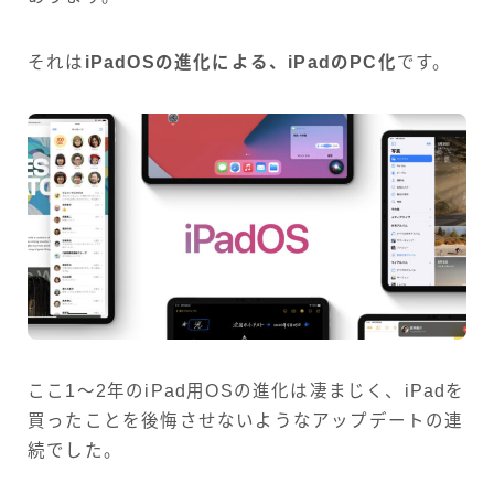
それは
iPadOSの進化による、iPadのPC化
です。
ここ1〜2年のiPad用OSの進化は凄まじく、iPadを
買ったことを後悔させないようなアップデートの連
続でした。